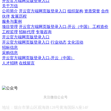
开云官方端网页版登录入口
关于万信
公司简介
开云官方端网页版登录入口
组织架构
资质荣誉
合作
伙伴
发展历程
服务与案例
项目管理
开云官方端网页版登录入口-开云（中国）
工程造价
工程监理
招标代理
专项咨询
开云官方端网页版登录入口
开云官方端网页版登录入口
行业动态
文化活动
招标信息
采购信息
开云官方端网页版登录入口-开云（中国）
人才招聘
在线留言
开云官方端网页版登录入口-开云（中国）
关注微信公众号
地址：烟台市莱山区观海路128号黄海国际A座14F