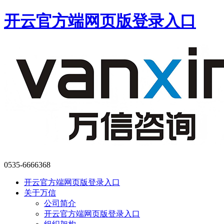
开云官方端网页版登录入口
0535-6666368
开云官方端网页版登录入口
关于万信
公司简介
开云官方端网页版登录入口