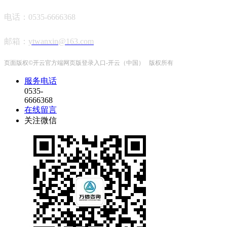
电话：0535-6666368
邮箱
：
ytwanxin@163.com
页面版权©开云官方端网页版登录入口-开云（中国） 版权所有
服务电话
0535-
6666368
在线留言
关注微信