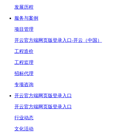
发展历程
服务与案例
项目管理
开云官方端网页版登录入口-开云（中国）
工程造价
工程监理
招标代理
专项咨询
开云官方端网页版登录入口
开云官方端网页版登录入口
行业动态
文化活动