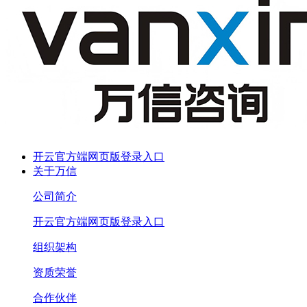
开云官方端网页版登录入口
关于万信
公司简介
开云官方端网页版登录入口
组织架构
资质荣誉
合作伙伴