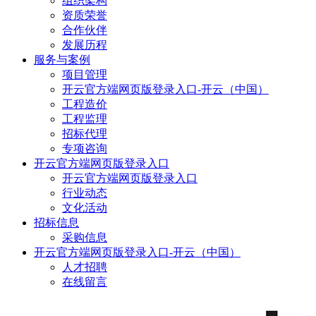
组织架构
资质荣誉
合作伙伴
发展历程
服务与案例
项目管理
开云官方端网页版登录入口-开云（中国）
工程造价
工程监理
招标代理
专项咨询
开云官方端网页版登录入口
开云官方端网页版登录入口
行业动态
文化活动
招标信息
采购信息
开云官方端网页版登录入口-开云（中国）
人才招聘
在线留言