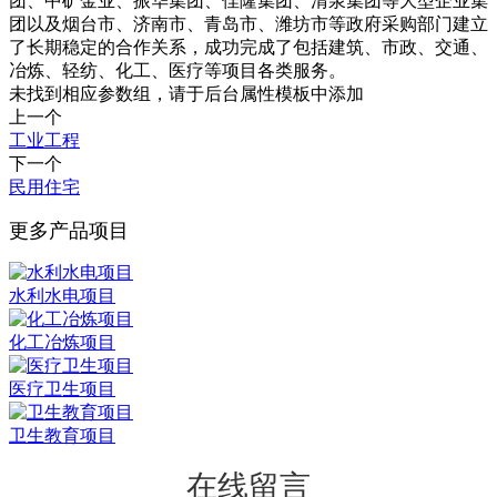
团、中矿金业、振华集团、佳隆集团、清泉集团等大型企业集
团以及烟台市、济南市、青岛市、潍坊市等政府采购部门建立
了长期稳定的合作关系，成功完成了包括建筑、市政、交通、
冶炼、轻纺、化工、医疗等项目各类服务。
未找到相应参数组，请于后台属性模板中添加
上一个
工业工程
下一个
民用住宅
更多产品项目
水利水电项目
化工冶炼项目
医疗卫生项目
卫生教育项目
在线留言