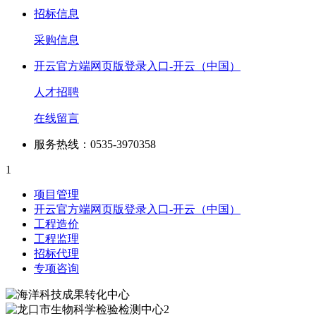
招标信息
采购信息
开云官方端网页版登录入口-开云（中国）
人才招聘
在线留言
服务热线：0535-3970358
1
项目管理
开云官方端网页版登录入口-开云（中国）
工程造价
工程监理
招标代理
专项咨询