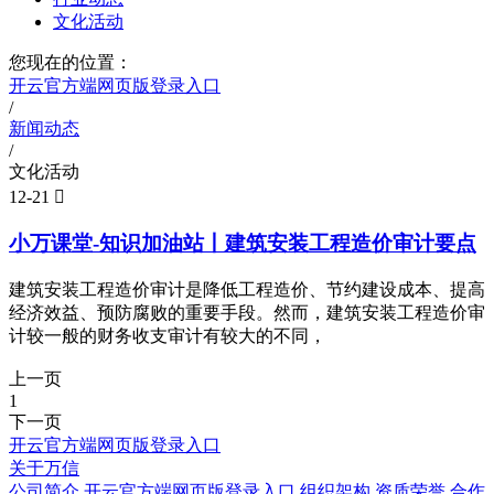
文化活动
您现在的位置：
开云官方端网页版登录入口
/
新闻动态
/
文化活动
12-21

小万课堂-知识加油站丨建筑安装工程造价审计要点
建筑安装工程造价审计是降低工程造价、节约建设成本、提高
经济效益、预防腐败的重要手段。然而，建筑安装工程造价审
计较一般的财务收支审计有较大的不同，
上一页
1
下一页
开云官方端网页版登录入口
关于万信
公司简介
开云官方端网页版登录入口
组织架构
资质荣誉
合作