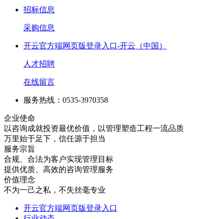
招标信息
采购信息
开云官方端网页版登录入口-开云（中国）
人才招聘
在线留言
服务热线：0535-3970358
企业使命
以咨询成就投资最优价值，以管理塑造工程一流品质
万里始于足下，信任源于担当
服务宗旨
合规、合法为客户实现管理目标
提供优质、高效的咨询管理服务
价值理念
不为一己之私，不失丝毫专业
开云官方端网页版登录入口
行业动态