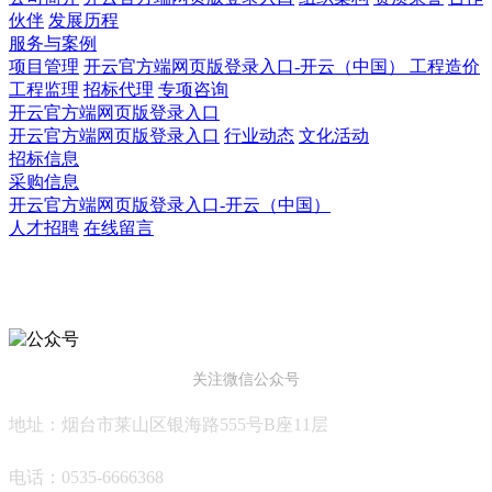
伙伴
发展历程
服务与案例
项目管理
开云官方端网页版登录入口-开云（中国）
工程造价
工程监理
招标代理
专项咨询
开云官方端网页版登录入口
开云官方端网页版登录入口
行业动态
文化活动
招标信息
采购信息
开云官方端网页版登录入口-开云（中国）
人才招聘
在线留言
开云官方端网页版登录入口-开云（中国）
关注微信公众号
地址：烟台市莱山区银海路555号B座11层
电话：0535-6666368