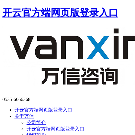
开云官方端网页版登录入口
0535-6666368
开云官方端网页版登录入口
关于万信
公司简介
开云官方端网页版登录入口