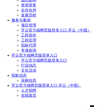
组织架构
资质荣誉
合作伙伴
发展历程
服务与案例
项目管理
开云官方端网页版登录入口-开云（中国）
工程造价
工程监理
招标代理
专项咨询
开云官方端网页版登录入口
开云官方端网页版登录入口
行业动态
文化活动
招标信息
采购信息
开云官方端网页版登录入口-开云（中国）
人才招聘
在线留言