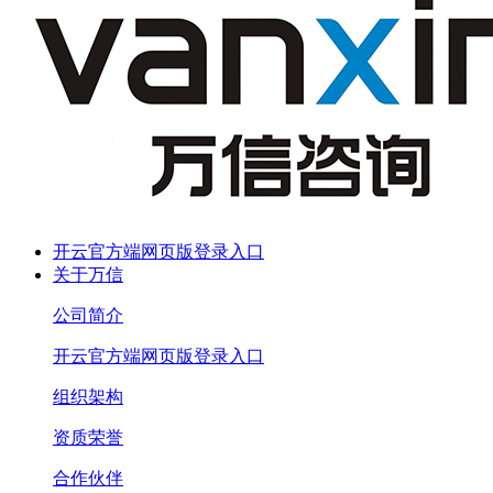
开云官方端网页版登录入口
关于万信
公司简介
开云官方端网页版登录入口
组织架构
资质荣誉
合作伙伴