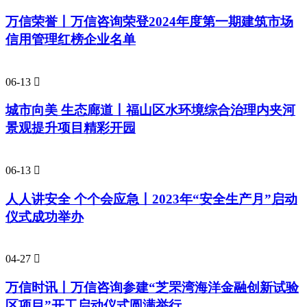
万信荣誉丨万信咨询荣登2024年度第一期建筑市场
信用管理红榜企业名单
06-13

城市向美 生态廊道丨福山区水环境综合治理内夹河
景观提升项目精彩开园
06-13

人人讲安全 个个会应急丨2023年“安全生产月”启动
仪式成功举办
04-27

万信时讯丨万信咨询参建“芝罘湾海洋金融创新试验
区项目”开工启动仪式圆满举行