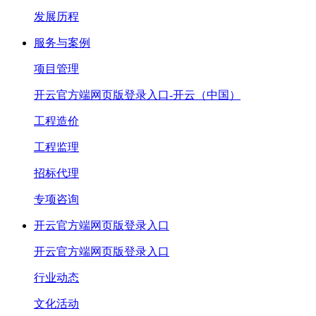
发展历程
服务与案例
项目管理
开云官方端网页版登录入口-开云（中国）
工程造价
工程监理
招标代理
专项咨询
开云官方端网页版登录入口
开云官方端网页版登录入口
行业动态
文化活动