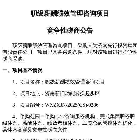
职级薪酬绩效管理咨询项目
竞争性磋商
公告
职级薪酬绩效管理咨询项目，采购人为济南先行投资集团
有限责任公司。项目
已
具备
采购
条件，现对该项目
进行竞争性
磋商
采购。
一、项目基本情况
1、项目名称：职级薪酬绩效管理咨询项目
2、项目地点：
济南新旧动能转换起步区
3、项目编号：
WXZXJN-2025(CS)-0286
4
、采购范围：采购专业咨询服务机构，完成集团职务职
级体系、薪酬体系、绩效考核体系、工资总额管控体系优化，
具体
内容
详见
竞争性磋商文件
。