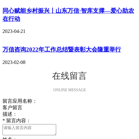
同心赋能乡村振兴丨山东万信·智库支撑—爱心助农
在行动
2023-04-21
万信咨询2022年工作总结暨表彰大会隆重举行
2023-02-08
在线留言
ONLINE MESSAGE
留言应用名称：
客户留言
描述：
*
留言内容：