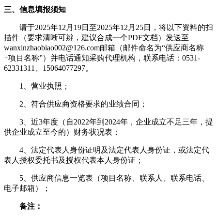
三、信息填报
须知
请于
2025年12月19日至2025年12月25日，将以下资料的扫
描件（要求清晰可辨，建议合成一个PDF文档）发送至
wanxinzhaobiao002@126.com邮箱（邮件命名为“供应商名称
+项目名称”）并电话通知采购代理机构，联系电话：0531-
62331311、15064077297
。
1、
营业执照；
2、
符合供应商资格要求的业绩合同；
3、
近
3年度（自2022年到2024年，企业成立不足三年，提
供企业成立至今的）财务状况表
；
4、
法定代表人
身份
证明
及
法定代表人
身份证，
或法
定代
表人
授权委托书及
授权代表本人
身份证
；
5、
供应商信息一览表（项目名称、联系人、联系电话、
电子
邮箱）；
备注：