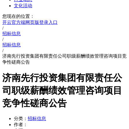
文化活动
您现在的位置：
开云官方端网页版登录入口
/
招标信息
/
招标信息
/
济南先行投资集团有限责任公司职级薪酬绩效管理咨询项目竞
争性磋商公告
济南先行投资集团有限责任公
司职级薪酬绩效管理咨询项目
竞争性磋商公告
分类：
招标信息
作者：