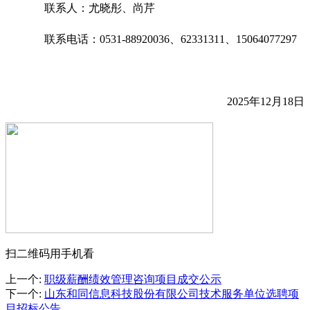
联系人：
尤晓彤、尚芹
联系电
话
：
0531-
88920036、62331311、15064077297
20
25
年
12
月
18
日
扫二维码用手机看
上一个
:
职级薪酬绩效管理咨询项目成交公示
下一个
:
山东和同信息科技股份有限公司技术服务单位选聘项
目招标公告