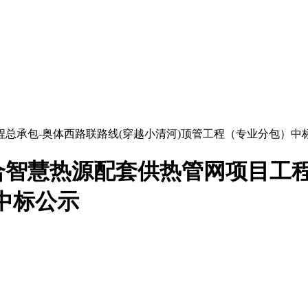
总承包-奥体西路联路线(穿越小清河)顶管工程（专业分包）中
智慧热源配套供热管网项目工程
中标公示