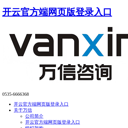
开云官方端网页版登录入口
0535-6666368
开云官方端网页版登录入口
关于万信
公司简介
开云官方端网页版登录入口