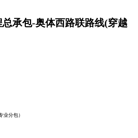
总承包-奥体西路联路线(穿越
专业分包）