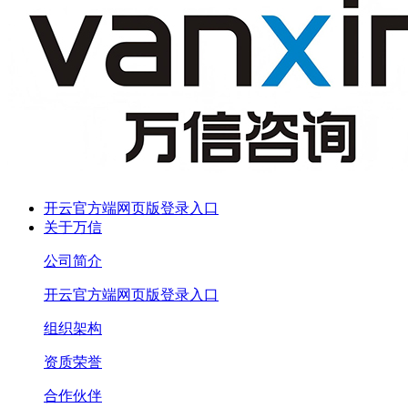
开云官方端网页版登录入口
关于万信
公司简介
开云官方端网页版登录入口
组织架构
资质荣誉
合作伙伴