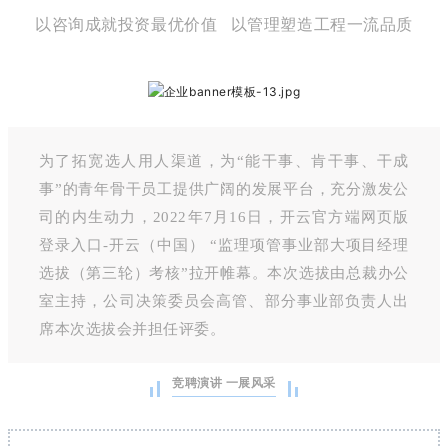
以咨询成就投资最优价值 以管理塑造工程一流品质
为了拓宽选人用人渠道，
为“能干事、肯干事、干成
事”的青年骨干员工提供广阔的发展平台，充分
激发公
司的内生动力，2022年7月16日，开云官方端网页版
登录入口-开云（中国） “监理项管事业部大项目经理
选拔（第三轮）考核”拉开帷幕。本次选拔由总裁办公
室主持，公司决策委员会高管、部分事业部负责人出
席本次选拔会并担任评委。
竞聘演讲 一展风采