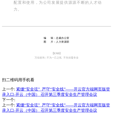
配置和使用，为公司发展提供源源不断的人才动
力。
编
辑：总裁办公室
图 片：人力资源部
【END】
万信咨询 | 不为一己之私 不失丝毫专业
扫二维码用手机看
上一个
:
紧绷“安全弦” 严守“安全线”——开云官方端网页版登
录入口-开云（中国） 召开第三季度安全生产管理会议
下一个
:
上一个
:
紧绷“安全弦” 严守“安全线”——开云官方端网页版登
录入口-开云（中国） 召开第三季度安全生产管理会议