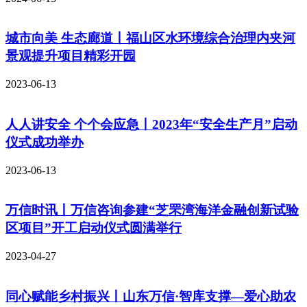
城市向美 生态廊道丨福山区水环境综合治理内夹河
景观提升项目精彩开园
2023-06-13
人人讲安全 个个会应急丨2023年“安全生产月”启动
仪式成功举办
2023-06-13
万信时讯丨万信咨询参建“芝罘湾海洋金融创新试验
区项目”开工启动仪式圆满举行
2023-04-27
同心赋能乡村振兴丨山东万信·智库支撑—爱心助农