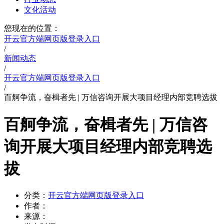
文化活动
您现在的位置：
开云官方端网页版登录入口
/
新闻动态
/
开云官方端网页版登录入口
/
百舸争流，奋楫者先 | 万信咨询开展大项目经理内部竞聘选拔
百舸争流，奋楫者先 | 万信咨
询开展大项目经理内部竞聘选
拔
分类：
开云官方端网页版登录入口
作者：
来源：