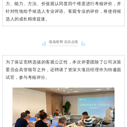
力、能力、方法、价值观认同度四个维度进行考核评价，并
针对性地给予候选人专业评语。客观专业的评价，将使得候
选人的成长精准提速。
现场答辩 伯乐点将
为了保证竞聘选拔的客观公正性，本次评委团除了公司决策
委员会高管领导之外，还聘请了资深大项目经理作为特邀面
试官，参与考核评分。