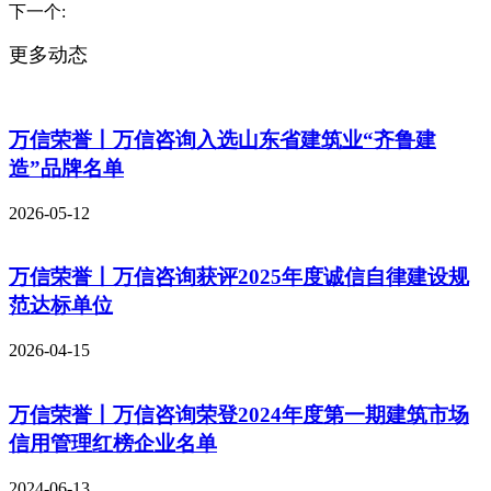
下一个
:
更多动态
万信荣誉丨万信咨询入选山东省建筑业“齐鲁建
造”品牌名单
2026-05-12
万信荣誉丨万信咨询获评2025年度诚信自律建设规
范达标单位
2026-04-15
万信荣誉丨万信咨询荣登2024年度第一期建筑市场
信用管理红榜企业名单
2024-06-13