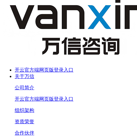
开云官方端网页版登录入口
关于万信
公司简介
开云官方端网页版登录入口
组织架构
资质荣誉
合作伙伴