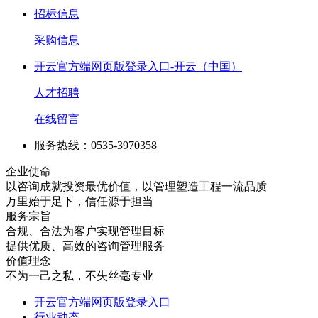
招标信息
采购信息
开云官方端网页版登录入口-开云（中国）
人才招聘
在线留言
服务热线：0535-3970358
企业使命
以咨询成就投资最优价值，以管理塑造工程一流品质
万里始于足下，信任源于担当
服务宗旨
合规、合法为客户实现管理目标
提供优质、高效的咨询管理服务
价值理念
不为一己之私，不失丝毫专业
开云官方端网页版登录入口
行业动态