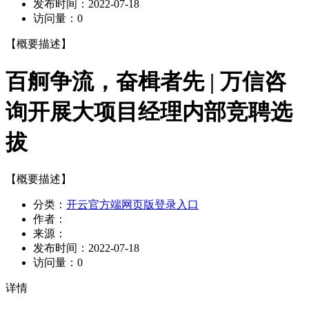
发布时间：
2022-07-18
访问量：
0
【概要描述】
百舸争流，奋楫者先 | 万信咨
询开展大项目经理内部竞聘选
拔
【概要描述】
分类：
开云官方端网页版登录入口
作者：
来源：
发布时间：
2022-07-18
访问量：
0
详情